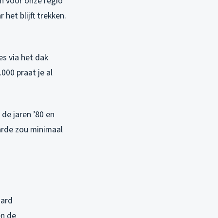
ch voor onze regio
het blijft trekken.
es via het dak
00 praat je al
 de jaren ’80 en
arde zou minimaal
aard
en de