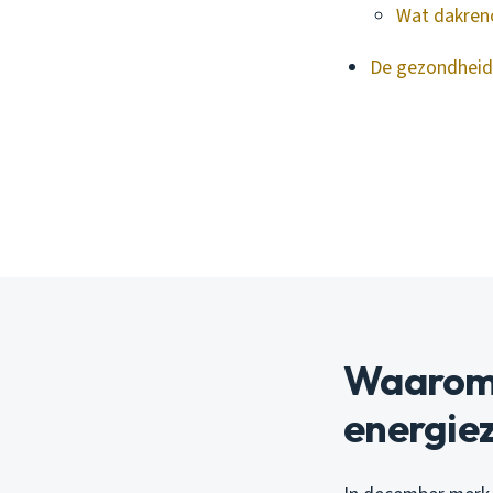
Wat dakreno
De gezondheids
Waarom j
energiez