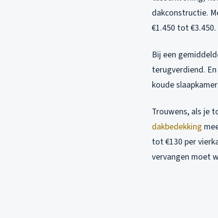
dakconstructie. Me
€1.450 tot €3.450.
Bij een gemiddelde
terugverdiend. En
koude slaapkamers 
Trouwens, als je t
dakbedekking
mee 
tot €130 per vierk
vervangen moet wo