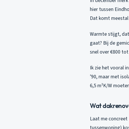
In december merk 
hier tussen Eindho
Dat komt meestal 
Warmte stijgt, dat
gaat? Bij de gemi
snel over €800 tot 
Ik zie het vooral 
’90, maar met iso
6,5 m²K/W moeten 
Wat dakrenova
Laat me concreet 
tussenwoning) kost