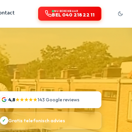
ontact
NU BEREIKBAAR
BEL 040 218 22 11
4,8
★★★★★
143 Google reviews
✓
Gratis telefonisch advies