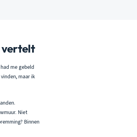
vertelt
ij had me gebeld
 vinden, maar ik
randen.
uwmuur. Niet
mpremming? Binnen