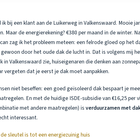
ik bij een klant aan de Luikerweg in Valkenswaard. Mooie ja
. Maar de energierekening? €380 per maand in de winter. N
can zag ik het probleem meteen: een felrode gloed op het dak
ewoon door het oude dak de lucht in. Dat is volgens mij h
ik in Valkenswaard zie, huiseigenaren die denken aan zonnep
vergeten dat je eerst je dak moet aanpakken.
sen niet beseffen: een goed geïsoleerd dak bespaart je mee
tregelen. En met de huidige ISDE-subsidie van €16,25 per v
combinatie met andere maatregelen) is
verduurzamen met dak
cht interessant.
e sleutel is tot een energiezuinig huis