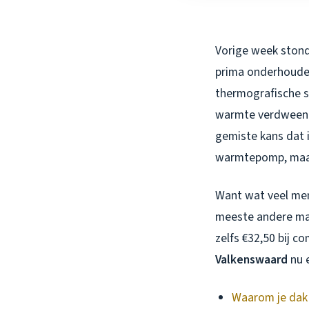
Vorige week stond 
prima onderhouden
thermografische s
warmte verdween g
gemiste kans dat 
warmtepomp, maar 
Want wat veel men
meeste andere maa
zelfs €32,50 bij 
Valkenswaard
nu e
Waarom je dak d