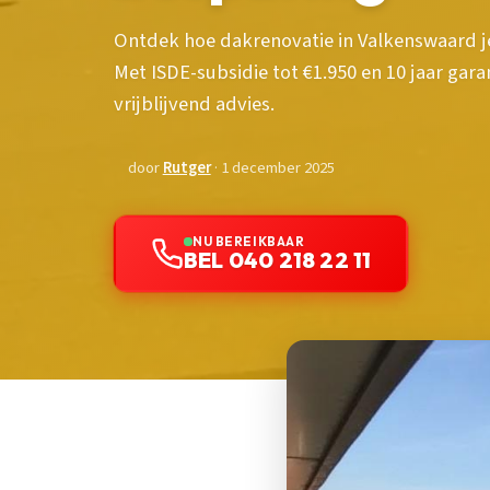
Ontdek hoe dakrenovatie in Valkenswaard je
Met ISDE-subsidie tot €1.950 en 10 jaar gara
vrijblijvend advies.
door
Rutger
· 1 december 2025
NU BEREIKBAAR
BEL 040 218 22 11