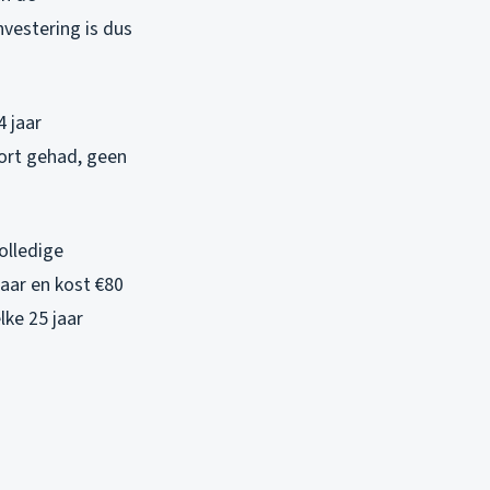
nvestering is dus
4 jaar
ort gehad, geen
olledige
aar en kost €80
lke 25 jaar