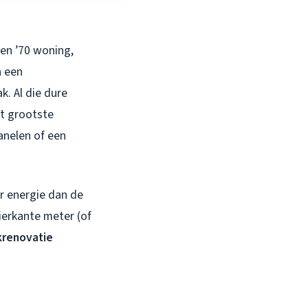
ren ’70 woning,
a een
. Al die dure
et grootste
anelen of een
r energie dan de
ierkante meter (of
renovatie