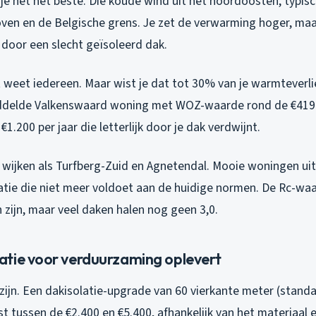
je het het beste. Die koude wind uit het noordoosten, typis
ven en de Belgische grens. Je zet de verwarming hoger, maar 
door een slecht geïsoleerd dak.
 weet iedereen. Maar wist je dat tot 30% van je warmteverli
ddelde Valkenswaard woning met WOZ-waarde rond de €419.0
€1.200 per jaar die letterlijk door je dak verdwijnt.
in wijken als Turfberg-Zuid en Agnetendal. Mooie woningen uit
latie die niet meer voldoet aan de huidige normen. De Rc-wa
zijn, maar veel daken halen nog geen 3,0.
tie voor verduurzaming oplevert
zijn. Een dakisolatie-upgrade van 60 vierkante meter (stand
 tussen de €2.400 en €5.400, afhankelijk van het materiaal 