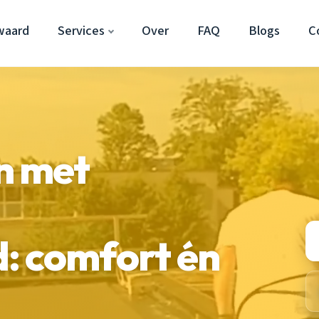
waard
Services
Over
FAQ
Blogs
C
n met
: comfort én