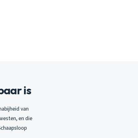
aar is
nabijheid van
westen, en die
 Schaapsloop