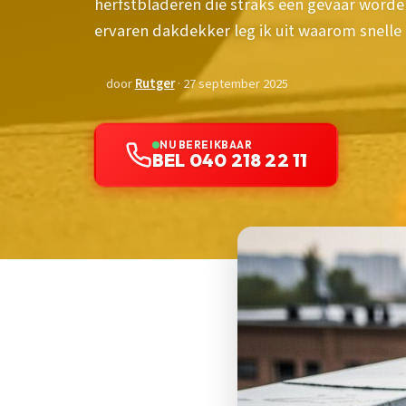
herfstbladeren die straks een gevaar worden
ervaren dakdekker leg ik uit waarom snelle a
door
Rutger
· 27 september 2025
NU BEREIKBAAR
BEL 040 218 22 11