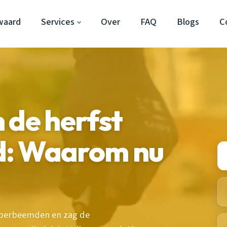
waard
Services
Over
FAQ
Blogs
C
 de herfst
d: Waarom nu
opperbeemden en zag de