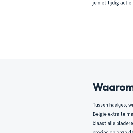
je niet tijdig act
Waarom 
Tussen haakjes, wi
België extra te m
blaast alle blader
precies op onze d