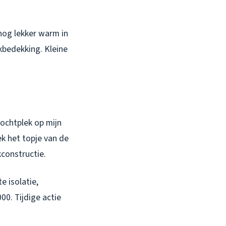
nog lekker warm in
akbedekking. Kleine
vochtplek op mijn
eek het topje van de
constructie.
 isolatie,
00. Tijdige actie