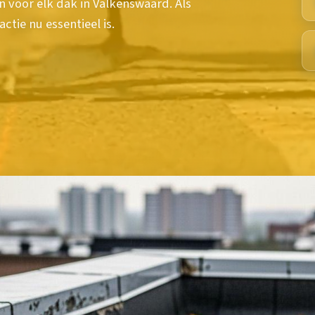
 voor elk dak in Valkenswaard. Als
ctie nu essentieel is.