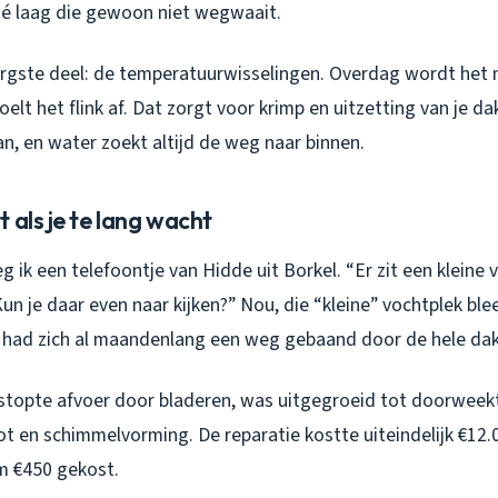
é laag die gewoon niet wegwaait.
rgste deel: de temperatuurwisselingen. Overdag wordt het 
koelt het flink af. Dat zorgt voor krimp en uitzetting van je d
n, en water zoekt altijd de weg naar binnen.
 als je te lang wacht
 ik een telefoontje van Hidde uit Borkel. “Er zit een kleine 
“Kun je daar even naar kijken?” Nou, die “kleine” vochtplek bl
r had zich al maandenlang een weg gebaand door de hele dak
stopte afvoer door bladeren, was uitgegroeid tot doorweekte
 en schimmelvorming. De reparatie kostte uiteindelijk €12.0
m €450 gekost.