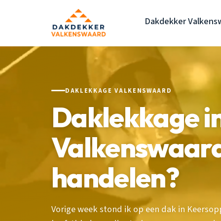
Dakdekker Valkens
DAKLEKKAGE VALKENSWAARD
Daklekkage in
Valkenswaar
handelen?
Vorige week stond ik op een dak in Keers