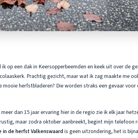
 ik op een dak in Keersopperbeemden en keek uit over de g
icolaaskerk. Prachtig gezicht, maar wat ik zag maakte me oo
e mooie herfstbladeren? Die worden straks een gevaar voor e
meer dan 15 jaar ervaring hier in de regio zie ik elk jaar het
rustig, maar zodra oktober aanbreekt, begint mijn telefoon 
 in de herfst Valkenswaard
is geen uitzondering, het is bijn