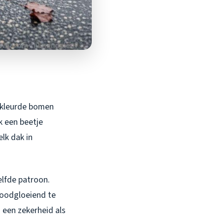
ekleurde bomen
k een beetje
lk dak in
zelfde patroon.
roodgloeiend te
a een zekerheid als