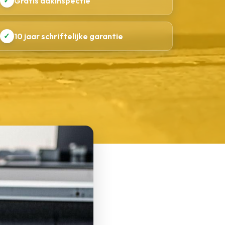
✓
Gratis dakinspectie
✓
10 jaar schriftelijke garantie